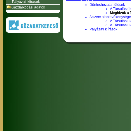
Pályázati kiírások
Döntéshozatal, ülések
Gazdálkodási adatok
A Társulás ül
Meghívók a T
A szerv alaptevékenysége,
A Társulás ül
A Társulás ü
Pályázati kiírások