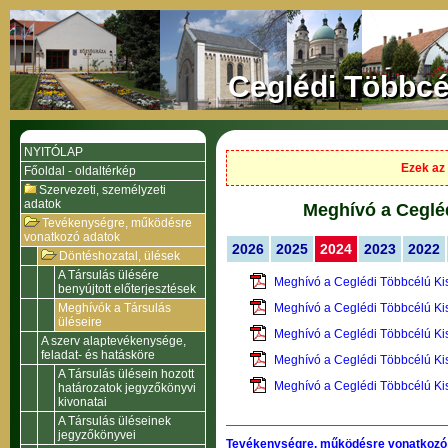
Ceglédi Többcé
NYITÓLAP
Ezek az 
Főoldal - oldaltérkép
Szervezeti, személyzeti
adatok
Meghívó a Cegléd
Tevékenységre, működésre
vonatkozó adatok
2026
2025
2024
2023
2022
Döntéshozatal, ülések
A Társulás ülésére
Meghívó a Ceglédi Többcélú Ki
benyújtott előterjesztések
Meghívók a Társulás
Meghívó a Ceglédi Többcélú Ki
üléseire
Meghívó a Ceglédi Többcélú Ki
A szerv alaptevékenysége,
feladat- és hatásköre
Meghívó a Ceglédi Többcélú Ki
A Társulás ülésein hozott
Meghívó a Ceglédi Többcélú Ki
határozatok jegyzőkönyvi
kivonatai
A Társulás üléseinek
jegyzőkönyvei
Tevékenységre, működésre vonatkozó