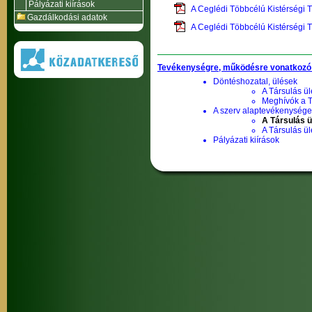
Pályázati kiírások
A Ceglédi Többcélú Kistérségi 
Gazdálkodási adatok
A Ceglédi Többcélú Kistérségi 
Tevékenységre, működésre vonatkozó
Döntéshozatal, ülések
A Társulás ül
Meghívók a T
A szerv alaptevékenysége,
A Társulás ü
A Társulás ü
Pályázati kiírások