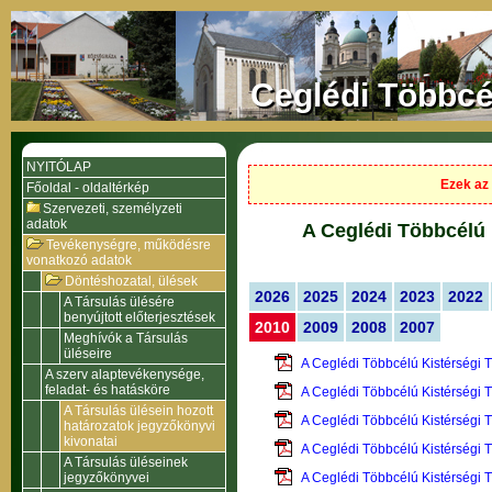
Ceglédi Többcé
NYITÓLAP
Ezek az 
Főoldal - oldaltérkép
Szervezeti, személyzeti
adatok
A Ceglédi Többcélú 
Tevékenységre, működésre
vonatkozó adatok
Döntéshozatal, ülések
2026
2025
2024
2023
2022
A Társulás ülésére
benyújtott előterjesztések
2010
2009
2008
2007
Meghívók a Társulás
üléseire
A Ceglédi Többcélú Kistérségi 
A szerv alaptevékenysége,
feladat- és hatásköre
A Ceglédi Többcélú Kistérségi 
A Társulás ülésein hozott
A Ceglédi Többcélú Kistérségi 
határozatok jegyzőkönyvi
kivonatai
A Ceglédi Többcélú Kistérségi 
A Társulás üléseinek
jegyzőkönyvei
A Ceglédi Többcélú Kistérségi 