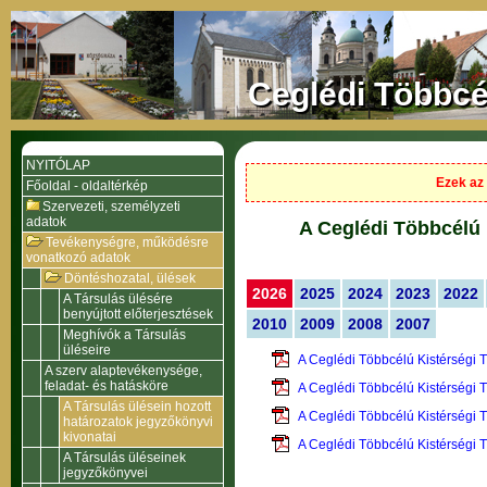
Ceglédi Többcé
NYITÓLAP
Ezek az 
Főoldal - oldaltérkép
Szervezeti, személyzeti
adatok
A Ceglédi Többcélú 
Tevékenységre, működésre
vonatkozó adatok
Döntéshozatal, ülések
2026
2025
2024
2023
2022
A Társulás ülésére
benyújtott előterjesztések
2010
2009
2008
2007
Meghívók a Társulás
üléseire
A Ceglédi Többcélú Kistérségi 
A szerv alaptevékenysége,
feladat- és hatásköre
A Ceglédi Többcélú Kistérségi 
A Társulás ülésein hozott
A Ceglédi Többcélú Kistérségi 
határozatok jegyzőkönyvi
kivonatai
A Ceglédi Többcélú Kistérségi 
A Társulás üléseinek
jegyzőkönyvei