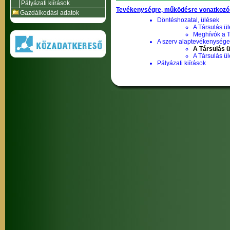
Pályázati kiírások
Tevékenységre, működésre vonatkozó
Gazdálkodási adatok
Döntéshozatal, ülések
A Társulás ül
Meghívók a T
A szerv alaptevékenysége,
A Társulás ü
A Társulás ü
Pályázati kiírások