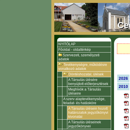
Ce
NYITÓLAP
Főoldal - oldaltérkép
Szervezeti, személyzeti
adatok
Tevékenységre, működésre
vonatkozó adatok
Döntéshozatal, ülések
2026
A Társulás ülésére
benyújtott előterjesztések
2010
Meghívók a Társulás
üléseire
A szerv alaptevékenysége,
feladat- és hatásköre
A Társulás ülésein hozott
határozatok jegyzőkönyvi
kivonatai
A Társulás üléseinek
jegyzőkönyvei