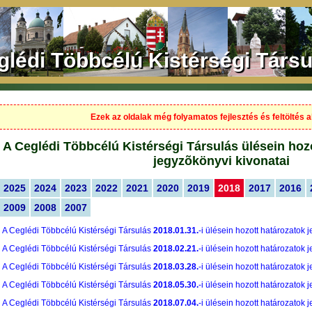
glédi Többcélú Kistérségi Társu
Ezek az oldalak még folyamatos fejlesztés és feltöltés al
A Ceglédi Többcélú Kistérségi Társulás ülésein hoz
jegyzõkönyvi kivonatai
2025
2024
2023
2022
2021
2020
2019
2018
2017
2016
2009
2008
2007
A Ceglédi Többcélú Kistérségi Társulás
2018.01.31.
-i ülésein hozott határozatok 
A Ceglédi Többcélú Kistérségi Társulás
2018.02.21.
-i ülésein hozott határozatok 
A Ceglédi Többcélú Kistérségi Társulás
2018.03.28.
-i ülésein hozott határozatok 
A Ceglédi Többcélú Kistérségi Társulás
2018.05.30.
-i ülésein hozott határozatok 
A Ceglédi Többcélú Kistérségi Társulás
2018.07.04.
-i ülésein hozott határozatok 