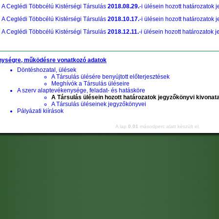
A Ceglédi Többcélú Kistérségi Társulás
2018.08.29.
-i ülésein hozott határozatok 
A Ceglédi Többcélú Kistérségi Társulás
2018.10.17.
-i ülésein hozott határozatok 
A Ceglédi Többcélú Kistérségi Társulás
2018.12.11.
-i ülésein hozott határozatok 
ységre, működésre vonatkozó adatok
Döntéshozatal, ülések
A Társulás ülésére benyújtott előterjesztések
Meghívók a Társulás üléseire
A szerv alaptevékenysége, feladat- és hatásköre
A Társulás ülésein hozott határozatok jegyzőkönyvi kivonata
A Társulás üléseinek jegyzőkönyvei
Pályázati kiírások
A lap
0.01
másodperc alatt készült el.